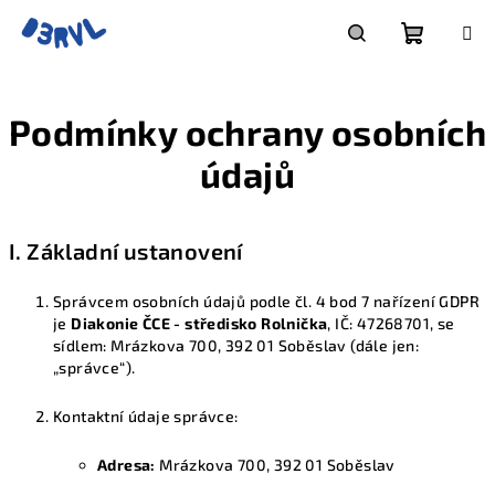
Přejít
na
obsah
Nákupn
Hledat
Podmínky ochrany osobních
košík
údajů
I. Základní ustanovení
Správcem osobních údajů podle čl. 4 bod 7 nařízení GDPR
je
Diakonie ČCE - středisko Rolnička
, IČ: 47268701, se
sídlem: Mrázkova 700, 392 01 Soběslav (dále jen:
„správce“).
Kontaktní údaje správce:
Adresa:
Mrázkova 700, 392 01 Soběslav